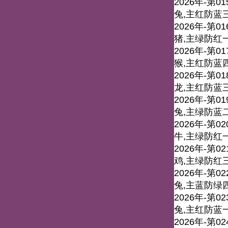
2026年-
兔,主红防蓝三
2026年-
猪,主绿防红一
2026年-
猴,主红防蓝四
2026年-
龙,主红防蓝三
2026年-
兔,主绿防蓝二
2026年-
牛,主绿防红一
2026年-
鸡,主绿防红三
2026年-
兔,主蓝防绿四
2026年-
兔,主红防蓝一
2026年-