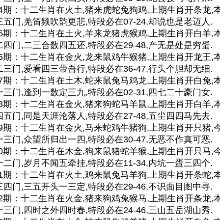
第034期：十二生肖在火土,猪来虎蛇兔狗鸡,上期生肖开条龙
五门,羌笛频吹韵更悲,特段必在07-24,却说也是老迈人.
第035期：十二生肖在土火,羊来龙猪虎猴鸡,上期生肖开白羊
四门,二三合数四五还,特段必在29-48,产无是处是穷蛋.
第036期：十二生肖在金火,龙来鼠鸡牛猴猪,上期生肖开龙王
三门,爱看四三带吾行,特段必在36-47,行头个胆却无细.
第037期：十二生肖在土木,蛇来鼠兔马鸡龙,上期生肖开白兔
三门,逢到一数定三九,特段必在02-31,四七二十豪门女.
第038期：十二生肖在金火,猪来狗蛇马羊鼠,上期生肖开白羊
五门,同是天涯沦落人,特段必在27-48,五尘四四马先去.
第039期：十二生肖在金火,马来蛇鸡牛猪狗,上期生肖开只猪
三门,众望所归出一四,特段必在30-47,无恶不作真可恶.
第040期：十二生肖在木金,狗来鼠猪蛇羊猴,上期生肖开只马
二门,岁月不闻五牵挂,特段必在11-34,内坑一蛋三四个.
第041期：十二生肖在火土,鸡来鼠兔马羊狗,上期生肖开条蛇
四门,三五开头一三定,特段必在29-46,不识面目图中寻.
第042期：十二生肖在火金,猪来狗鸡兔猴马,上期生肖开条龙
三门,四时之外四时春,特段必在24-46,三山五岳湖山秀.