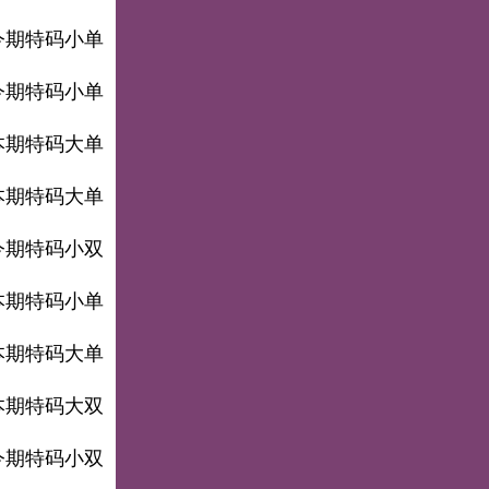
,今期特码小单
,今期特码小单
,本期特码大单
,本期特码大单
,今期特码小双
,本期特码小单
,本期特码大单
,本期特码大双
,今期特码小双