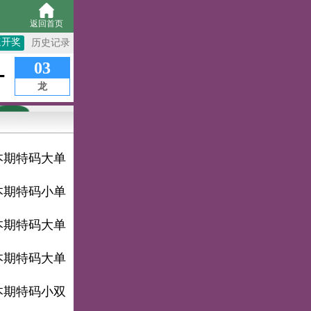
返回首页
,本期特码大单
,本期特码小单
,本期特码大单
,本期特码大单
,本期特码小双