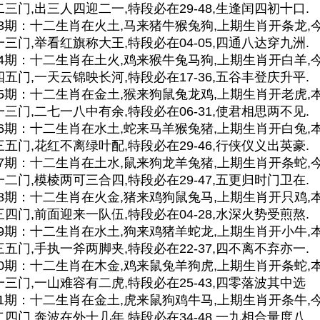
三门,出三人四迎二一,特段必在29-48,生逢闰四初十口.
第053期：十二生肖在火土,马来猪牛猴兔狗,上期生肖开条龙
三门,举看红旗称大王,特段必在04-05,四通八达穿九洲.
第054期：十二生肖在土火,鸡来猴牛兔马狗,上期生肖开白羊
五门,一天云锦映长河,特段必在17-36,五谷丰登庆升平.
第055期：十二生肖在金土,猴来狗鼠兔龙鸡,上期生肖开老虎
三门,二七一八中有余,特段必在06-31,使君相思两不见.
第056期：十二生肖在水土,蛇来马羊猴兔猪,上期生肖开白兔
五门,花红不离绿叶配,特段必在29-46,行侠仪义出英豪.
第057期：十二生肖在土水,鼠来狗龙羊兔猪,上期生肖开条蛇
二门,模棱两可三合四,特段必在29-47,五更归时门卫在.
第058期：十二生肖在火金,猪来鸡狗鼠兔马,上期生肖开只鸡
四门,前面迎来一队伍,特段必在04-28,水深火势受煎熬.
第059期：十二生肖在水土,狗来鸡猪羊蛇龙,上期生肖开小牛
五门,手执一斧两脚夹,特段必在22-37,四不离不弃亦一.
第060期：十二生肖在木金,鸡来鼠兔羊狗虎,上期生肖开条蛇
一三门,一山难容有二虎,特段必在25-43,四零落波其中选
第061期：十二生肖在金土,虎来鼠狗鸡牛马,上期生肖开条牛
四门,奔波在外十几年,特段必在34-48,一九相合量度八.