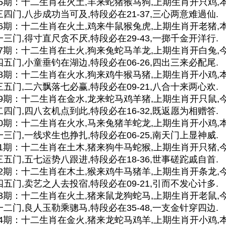
第015期：十二生肖在火土,羊来蛇猪猴马狗,上期生肖开只鸡
四门,八步成功当可及,特段必在21-37,三心两意难過仙.
第016期：十二生肖在火土,鸡来牛鼠猴兔虎,上期生肖开老猪
三门,得寸直尺贪不厌,特段必在29-43,一掷千金开洋行.
第017期：十二生肖在土火,狗来兔蛇马羊龙,上期生肖开白兔
五门,小童垂钓在湖边,特段必在06-26,四出三来必配尾.
第018期：十二生肖在火水,狗来鸡牛猴马猪,上期生肖开小鸡
五门,二六飘落七必赢,特段必在09-21,八合十来两心欢.
第019期：十二生肖在金水,龙来蛇马鸡羊猪,上期生肖开只鼠
四门,四八玄机点到此,特段必在16-32,既返愿为相赠答.
第020期：十二生肖在火水,马来兔猪羊蛇龙,上期生肖开小鸡
三门,一线求生也挣扎,特段必在06-25,南天门上显神威.
第021期：十二生肖在土木,猪来狗牛马蛇猴,上期生肖开只猪
五门,五七运势八跟进,特段必在18-36,世事磋跎戚自首.
第022期：十二生肖在木土,猴来鸡牛马猪羊,上期生肖开条龙
五门,卖艺之人去投宿,特段必在09-21,引而不发心计多.
第023期：十二生肖在火土,猪来鼠龙狗蛇马,上期生肖开老鼠
二门,良人玉勒乘骢马,特段必在35-48,一支金针穿四边.
第024期：十二生肖在金火,猪来龙蛇马鸡羊,上期生肖开小鸡