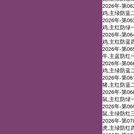
2026年-
鸡,主绿防蓝二
2026年-
鸡,主红防绿一
2026年-
鸡,主红防蓝四
2026年-
牛,主蓝防红一
2026年-
鸡,主绿防蓝二
2026年-
猪,主红防蓝二
2026年-
鼠,主红防绿
2026年-
鼠,主绿防红三
2026年-
虎,主绿防红四