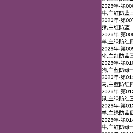
2026年-
牛,主红防蓝三
2026年-
猪,主红防蓝一
2026年-
羊,主绿防红四
2026年-
猪,主红防蓝三
2026年-
狗,主蓝防绿一
2026年-
马,主蓝防红四
2026年-
鼠,主绿防红三
2026年-
羊,主绿防蓝四
2026年-
牛,主红防绿一