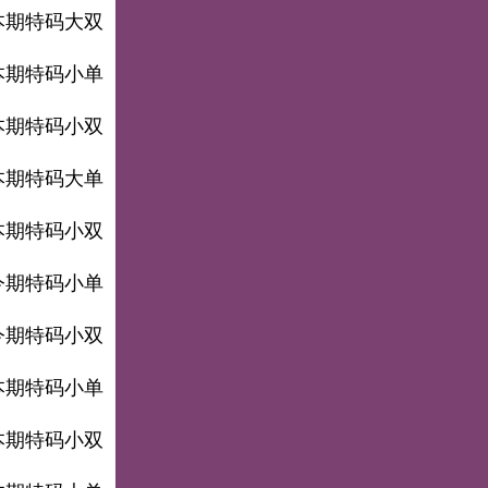
,本期特码大双
,本期特码小单
,本期特码小双
,本期特码大单
,本期特码小双
,今期特码小单
,今期特码小双
,本期特码小单
,本期特码小双