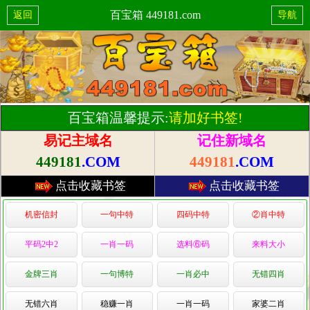
百宝箱 449181.com
返回
导航
百宝箱温馨提示:
请加好书签!
易记主域名
记住新域名
449181
.COM
449181
.COM
点击收藏书签
点击收藏书签
机密信封
一句中特
四码中特
②肖中特
平码2中2
一肖一码
选料⑥码
来料大小
金牌三肖
一句博特
一肖必中
无错四肖
无错六肖
稳赚一肖
一肖一码
家婆二肖