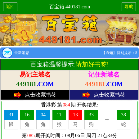
百宝箱 449181.com
返回
导航
最新消息：
【通知】特别提示：8月1
百宝箱温馨提示:
请加好书签!
易记主域名
记住新域名
449181
.COM
449181
.COM
点击收藏书签
点击收藏书签