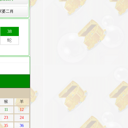
家婆二肖
猴
羊
11
12
23
24
35
36