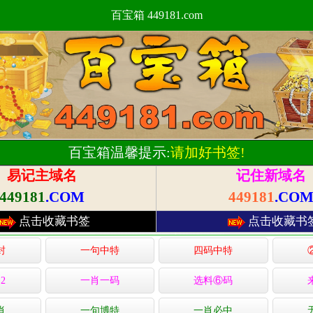
百宝箱 449181.com
百宝箱温馨提示:
请加好书签!
易记主域名
记住新域名
449181
.COM
449181
.CO
点击收藏书签
点击收藏书
封
一句中特
四码中特
2
一肖一码
选料⑥码
肖
一句博特
一肖必中