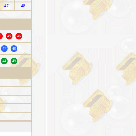
47
48
0
45
46
47
48
44
49