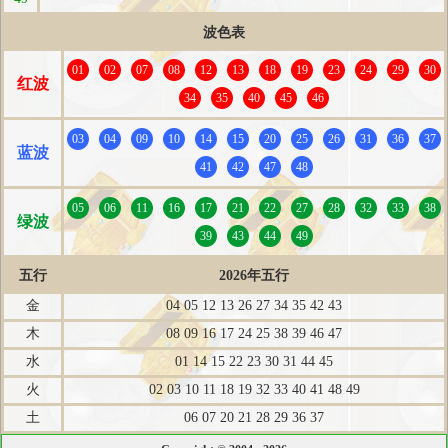
波色表
01
02
07
08
12
13
18
19
23
24
29
30
红波
34
35
40
45
46
03
04
09
10
14
15
20
25
26
31
36
37
蓝波
41
42
47
48
05
06
11
16
17
21
22
27
28
32
33
38
绿波
39
43
44
49
五行
2026年五行
金
04 05 12 13 26 27 34 35 42 43
木
08 09 16 17 24 25 38 39 46 47
水
01 14 15 22 23 30 31 44 45
火
02 03 10 11 18 19 32 33 40 41 48 49
土
06 07 20 21 28 29 36 37