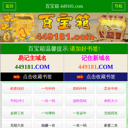
百宝箱 449181.com
返回
导航
百宝箱温馨提示:
请加好书签!
易记主域名
记住新域名
449181
.COM
449181
.COM
点击收藏书签
点击收藏书签
机密信封
一句中特
四码中特
②肖中特
平码2中2
一肖一码
选料⑥码
来料大小
金牌三肖
一句博特
一肖必中
无错四肖
无错六肖
稳赚一肖
一肖一码
家婆二肖