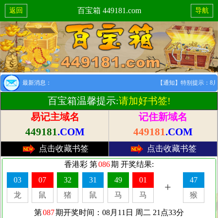
百宝箱 449181.com
返回
导航
最新消息：
【通知】特别提示：8月1日
百宝箱温馨提示:
请加好书签!
易记主域名
记住新域名
449181
.COM
449181
.COM
点击收藏书签
点击收藏书签