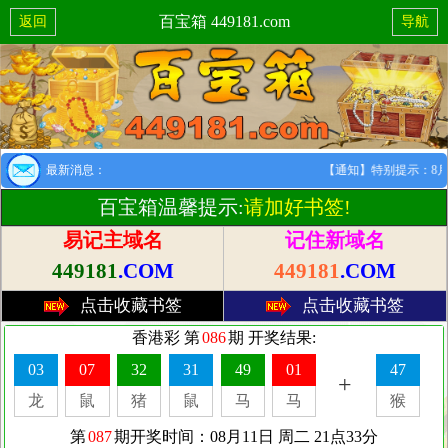
百宝箱 449181.com
返回
导航
最新消息：
【通知】特别提示：8月1日
百宝箱温馨提示:
请加好书签!
易记主域名
记住新域名
449181
.COM
449181
.COM
点击收藏书签
点击收藏书签