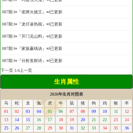
087期:‖≡『老牌火烧王』≡‖已更新
087期:‖≡『龙仔凑热闹』≡‖已更新
087期:‖≡『开门见山料』≡‖已更新
087期:‖≡『家族赢钱诀』≡‖已更新
087期:‖≡『分析发财诗』≡‖已更新
下一页
1/4
上一页
生肖属性
2026年生肖对照表
马
蛇
龙
兔
虎
牛
鼠
猪
狗
鸡
猴
羊
01
02
03
04
05
06
07
08
09
10
11
12
13
14
15
16
17
18
19
20
21
22
23
24
25
26
27
28
29
30
31
32
33
34
35
36