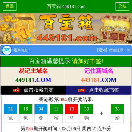
百宝箱 449181.com
返回
导航
最新消息：
【通知】特别提示：8月1日
百宝箱温馨提示:
请加好书签!
易记主域名
记住新域名
449181
.COM
449181
.COM
点击收藏书签
点击收藏书签