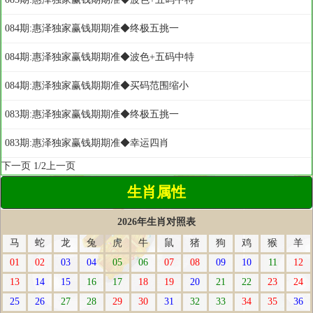
084期:惠泽独家赢钱期期准◆终极五挑一
084期:惠泽独家赢钱期期准◆波色+五码中特
084期:惠泽独家赢钱期期准◆买码范围缩小
083期:惠泽独家赢钱期期准◆终极五挑一
083期:惠泽独家赢钱期期准◆幸运四肖
下一页
1/2
上一页
生肖属性
2026年生肖对照表
马
蛇
龙
兔
虎
牛
鼠
猪
狗
鸡
猴
羊
01
02
03
04
05
06
07
08
09
10
11
12
13
14
15
16
17
18
19
20
21
22
23
24
25
26
27
28
29
30
31
32
33
34
35
36