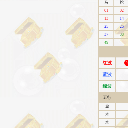
马
蛇
01
02
13
14
25
26
37
38
49
红波
0
蓝波
绿波
五行
金
木
水