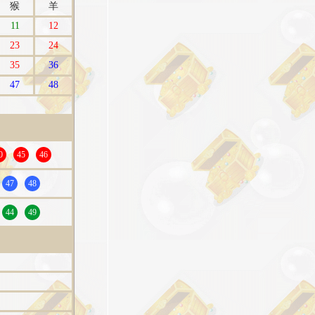
猴
羊
11
12
23
24
35
36
47
48
0
45
46
47
48
44
49