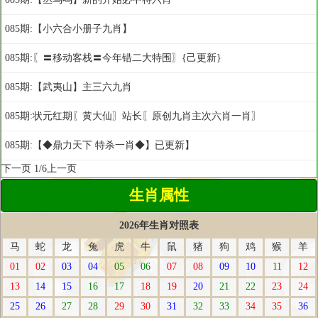
085期:【小六合小册子九肖】
085期:〖〓移动客栈〓今年错二大特围〗{己更新}
085期:【武夷山】主三六九肖
085期:状元红期〖黄大仙〗站长〖原创九肖主次六肖一肖〗
085期:【◆鼎力天下 特杀一肖◆】已更新】
下一页
1/6
上一页
生肖属性
2026年生肖对照表
马
蛇
龙
兔
虎
牛
鼠
猪
狗
鸡
猴
羊
01
02
03
04
05
06
07
08
09
10
11
12
13
14
15
16
17
18
19
20
21
22
23
24
25
26
27
28
29
30
31
32
33
34
35
36