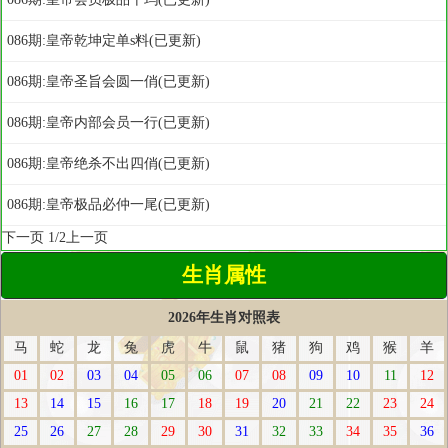
086期:皇帝乾坤定单s料(已更新)
086期:皇帝圣旨会圆一俏(已更新)
086期:皇帝内部会员一行(已更新)
086期:皇帝绝杀不出四俏(已更新)
086期:皇帝极品必仲一尾(已更新)
下一页
1/2
上一页
生肖属性
2026年生肖对照表
马
蛇
龙
兔
虎
牛
鼠
猪
狗
鸡
猴
羊
01
02
03
04
05
06
07
08
09
10
11
12
13
14
15
16
17
18
19
20
21
22
23
24
25
26
27
28
29
30
31
32
33
34
35
36