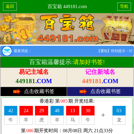
百宝箱 449181.com
返回
导航
最新消息：
【通知】特别提示：8月1日
百宝箱温馨提示:
请加好书签!
易记主域名
记住新域名
449181
.COM
449181
.COM
点击收藏书签
点击收藏书签